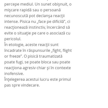
percepe mediul. Un sunet obișnuit, o 
mișcare rapidă sau o persoană 
necunoscută pot declanșa reacții 
intense. Pisica nu „face pe dificilă”, ci 
reacționează instinctiv, încercând să 
evite o situație pe care o asociază cu 
pericolul.
În etologie, aceste reacții sunt 
încadrate în răspunsurile „fight, flight 
or freeze”. O pisică traumatizată 
poate fugi, se poate bloca sau poate 
reacționa agresiv chiar și în contexte 
inofensive. 
Înțelegerea acestui lucru este primul 
pas spre vindecare.