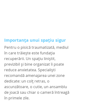
Importanța unui spațiu sigur
Pentru o pisică traumatizată, mediul 
în care trăiește este fundația 
recuperării. Un spațiu liniștit, 
previzibil și bine organizat îi poate 
reduce anxietatea. Specialiști 
recomandă amenajarea unei zone 
dedicate: un colț retras, o 
ascunzătoare, o cutie, un ansamblu 
de joacă sau chiar o cameră întreagă 
în primele zile.