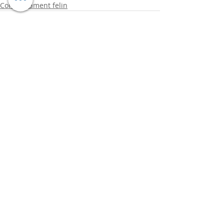
Comportament felin
Comentarii
Scrie un comentariu...
CELE MAI CITITE ARTICOLE