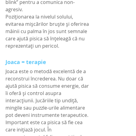
blink” pentru a comunica non-
agresiv.
Poziționarea la nivelul solului, 
evitarea mișcărilor bruște și oferirea 
mâinii cu palma în jos sunt semnale 
care ajută pisica să înțeleagă că nu 
reprezentați un pericol.
Joaca = terapie
Joaca este o metodă excelentă de a 
reconstrui încrederea. Nu doar că 
ajută pisica să consume energie, dar 
îi oferă și control asupra 
interacțiunii. Jucăriile tip undiță, 
mingile sau puzzle-urile alimentare 
pot deveni instrumente terapeutice.
Important este ca pisica să fie cea 
care inițiază jocul. În 