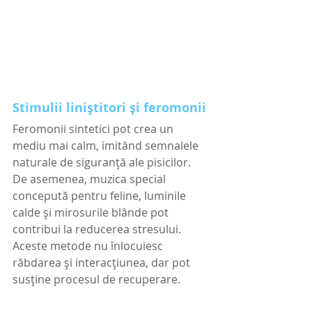
Stimulii liniștitori și feromonii
Feromonii sintetici pot crea un 
mediu mai calm, imitând semnalele 
naturale de siguranță ale pisicilor. 
De asemenea, muzica special 
concepută pentru feline, luminile 
calde și mirosurile blânde pot 
contribui la reducerea stresului.
Aceste metode nu înlocuiesc 
răbdarea și interacțiunea, dar pot 
susține procesul de recuperare.