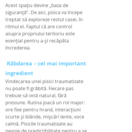
Acest spațiu devine „baza de 
siguranță”. De aici, pisica va începe 
treptat să exploreze restul casei, în 
ritmul ei. Faptul că are control 
asupra propriului teritoriu este 
esențial pentru a-și recăpăta 
încrederea.
Răbdarea – cel mai important 
ingredient
Vindecarea unei pisici traumatizate 
nu poate fi grăbită. Fiecare pas 
trebuie să vină natural, fără 
presiune. Rutina joacă un rol major: 
ore fixe pentru hrană, interacțiuni 
scurte și blânde, mișcări lente, voce 
calmă. Pisicile traumatizate au 
nevoie de predictibilitate pentru a se 