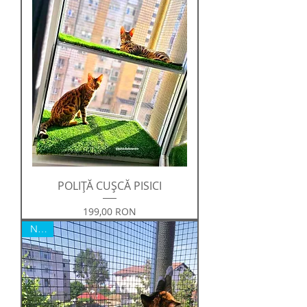
POLIȚĂ CUȘCĂ PISICI
Preț
199,00 RON
NOU