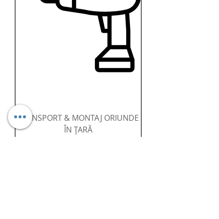
TRANSPORT & MONTAJ ORIUNDE
ÎN ȚARĂ
Preț
199,00 RON
Prețurile se stabilesc în funcție de numărul
de ochiuri de fereastră protejate.
Informativ, prețul pentru un ochi de ferastră,
adică o plasă de maxim 1 metru lățime și
1.5 metri înălțime, începe de la 599 lei.