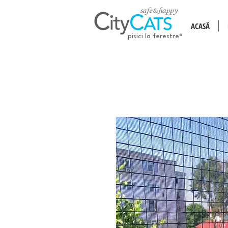
ACASĂ
pisici la ferestre®