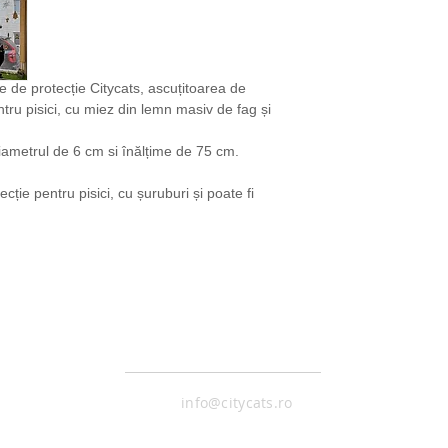
 de protecție Citycats, ascuțitoarea de 
ru pisici, cu miez din lemn masiv de fag și 
diametrul de 6 cm si înălțime de 75 cm.
ție pentru pisici, cu șuruburi și poate fi 
CONTACT
info@citycats.ro