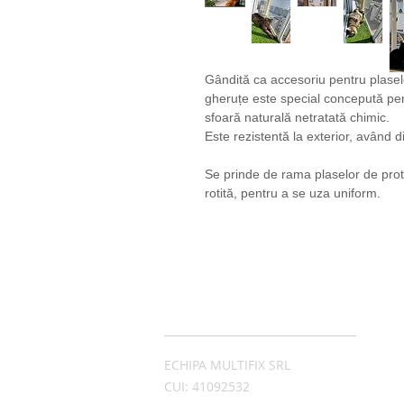
Gândită ca accesoriu pentru plasele
gheruțe este special concepută pent
sfoară naturală netratată chimic.
Este rezistentă la exterior, având 
Se prinde de rama plaselor de protec
rotită, pentru a se uza uniform.
ADRESĂ
ECHIPA MULTIFIX SRL
CUI: 41092532