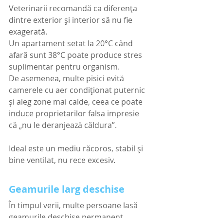
Veterinarii recomandă ca diferența 
dintre exterior și interior să nu fie 
exagerată.
Un apartament setat la 20°C când 
afară sunt 38°C poate produce stres 
suplimentar pentru organism.
De asemenea, multe pisici evită 
camerele cu aer condiționat puternic 
și aleg zone mai calde, ceea ce poate 
induce proprietarilor falsa impresie 
că „nu le deranjează căldura”.
Ideal este un mediu răcoros, stabil și 
bine ventilat, nu rece excesiv.
Geamurile larg deschise 
În timpul verii, multe persoane lasă 
geamurile deschise permanent 