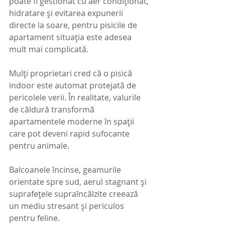
poate fi gestionat cu aer condiționat, 
hidratare și evitarea expunerii 
directe la soare, pentru pisicile de 
apartament situația este adesea 
mult mai complicată.
Mulți proprietari cred că o pisică 
indoor este automat protejată de 
pericolele verii. În realitate, valurile 
de căldură transformă 
apartamentele moderne în spații 
care pot deveni rapid sufocante 
pentru animale. 
Balcoanele încinse, geamurile 
orientate spre sud, aerul stagnant și 
suprafețele supraîncălzite creează 
un mediu stresant și periculos 
pentru feline.