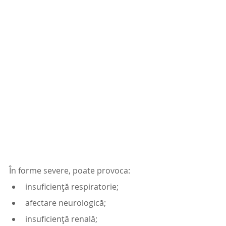
În forme severe, poate provoca:
insuficiență respiratorie;
afectare neurologică;
insuficiență renală;