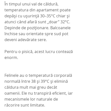
În timpul unui val de căldură, 
temperatura din apartament poate 
depăși cu ușurință 30–35°C chiar și 
atunci când afară sunt „doar” 32°C. 
Depinde de poziționare. Balcoanele 
închise sau orientate spre sud pot 
deveni adevărate sere.
Pentru o pisică, acest lucru contează 
enorm.
Felinele au o temperatură corporală 
normală între 38 și 39°C și elimină 
căldura mult mai greu decât 
oamenii. Ele nu transpiră eficient, iar 
mecanismele lor naturale de 
răcorire sunt limitate. 