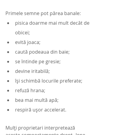
Primele semne pot părea banale:
pisica doarme mai mult decât de 
obicei;
evită joaca;
caută podeaua din baie;
se întinde pe gresie;
devine iritabilă;
își schimbă locurile preferate;
refuză hrana;
bea mai multă apă;
respiră ușor accelerat.
Mulți proprietari interpretează 
aceste comportamente drept „lene 