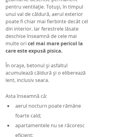
pentru ventilație. Totuși, în timpul 
unui val de căldură, aerul exterior 
poate fi chiar mai fierbinte decât cel 
din interior. Iar ferestrele lăsate 
deschise înseamnă de cele mai 
multe ori 
cel mai mare pericol la 
care este expusă pisica.
În orașe, betonul și asfaltul 
acumulează căldură și o eliberează 
lent, inclusiv seara.
Asta înseamnă că:
aerul nocturn poate rămâne 
foarte cald;
apartamentele nu se răcoresc 
eficient;