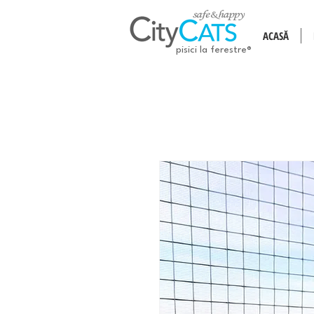
ACASĂ
pisici la ferestre®