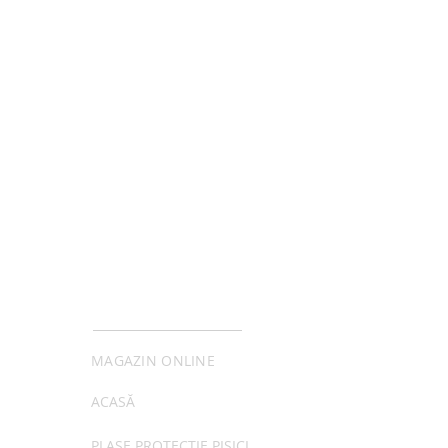
MENIU
MAGAZIN ONLINE
ACASĂ
PLASE PROTECȚIE PISICI