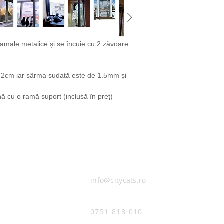
amale metalice și se încuie cu 2 zăvoare 
e 2cm iar sârma sudată este de 1.5mm și 
 cu o ramă suport (inclusă în preț)
CONTACT
info@citycats.ro
0751 818 010