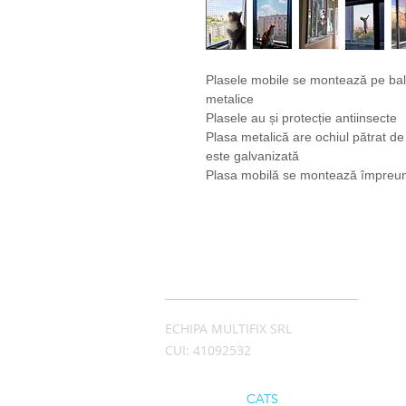
Plasele mobile se montează pe bal
metalice
Plasele au și protecție antiinsecte
Plasa metalică are ochiul pătrat d
este galvanizată
Plasa mobilă se montează împreună
ADRESĂ
ECHIPA MULTIFIX SRL
CUI: 41092532
© 2026 by City
CATS